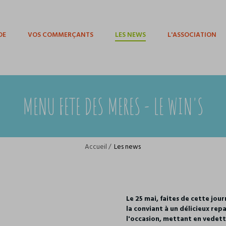
DE
VOS COMMERÇANTS
LES NEWS
L'ASSOCIATION
MENU FETE DES MERES - LE WIN'S
Accueil
/
Les news
Le 25 mai, faites de cette j
la conviant à un délicieux rep
l'occasion, mettant en vedette