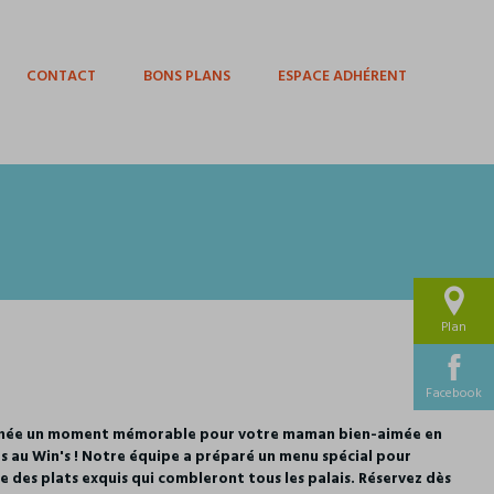
CONTACT
BONS PLANS
ESPACE ADHÉRENT
Plan
Facebook
ournée un moment mémorable pour votre maman bien-aimée en
as au Win's ! Notre équipe a préparé un menu spécial pour
 des plats exquis qui combleront tous les palais. Réservez dès