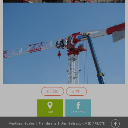
PRÉCÉDENT
SUIVANT
Plan
Facebook
Mentions légales
|
Plan du site
|
Une réalisation MEDIAPILOTE