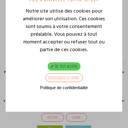
Notre site utilise des cookies pour
améliorer son utilisation. Ces cookies
sont soumis à votre consentement
préalable. Vous pouvez à tout
moment accepter ou refuser tout ou
partie de ces cookies.
OK, tout accepter
Présence dans le Courrier de l'Ouest où nous évoquons le futur de notre place
du Chapeau de Gendarme.
Personnaliser les cookies
Si vous voulez en savoir plus, n'hésitez pas à lire l'article.
Politique de confidentialité
LE LIEN :
https://www.ouest-france.fr/pays-de-la-loire/angers-49000/une-
vaste-etude-pour-donner-un-coup-de-jeune-a-cette-place-dangers-datant-de-
plus-dun-demi-siecle-d1f5157c-3a43-11f0-9096-11e668431f68
PRÉCÉDENT
SUIVANT