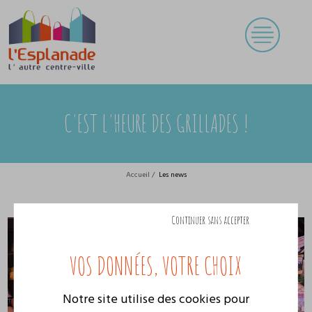
C'EST L'HEURE DES GRILLADES !
Accueil
/
Les news
C'EST L'HEURE DES GRILLADES !
Continuer sans accepter
Notre site utilise des cookies pour