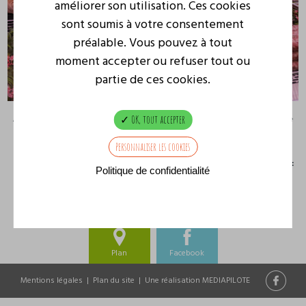
améliorer son utilisation. Ces cookies
sont soumis à votre consentement
préalable. Vous pouvez à tout
moment accepter ou refuser tout ou
partie de ces cookies.
OK, tout accepter
Avec l’été qui s’installe, c’est le moment parfait pour un bon barbecue entre
amis ou en famille !
Personnaliser les cookies
Passez à la Boucherie de l’Esplanade pour faire le plein de viandes de qualité :
Politique de confidentialité
brochettes, saucisses, etc… tout est prêt à être grillé !
PRÉCÉDENT
SUIVANT
Plan
Facebook
Mentions légales
|
Plan du site
|
Une réalisation MEDIAPILOTE